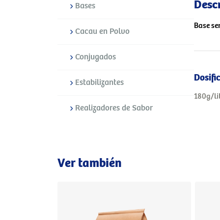
Desc
Bases
Base se
Cacau en Polvo
Conjugados
Dosifi
Estabilizantes
180g/li
Realizadores de Sabor
Ver también