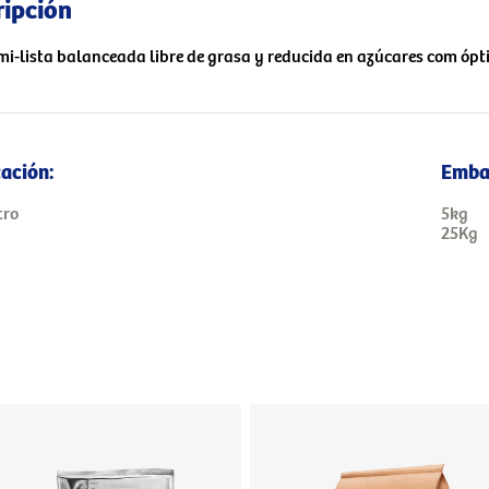
ripción
mi-lista balanceada libre de grasa y reducida en azúcares com ópt
cación:
Emba
tro
5kg
25Kg