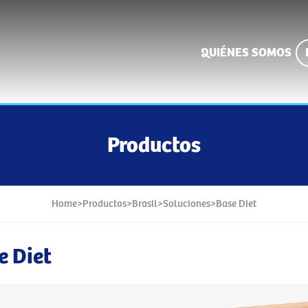
QUIÉNES SOMOS
Productos
Home
>
Productos
>
Brasil
>
Soluciones
>
Base Diet
e Diet