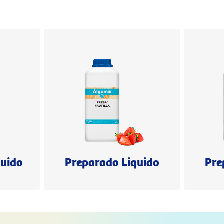
quido
Preparado Liquido
Pre