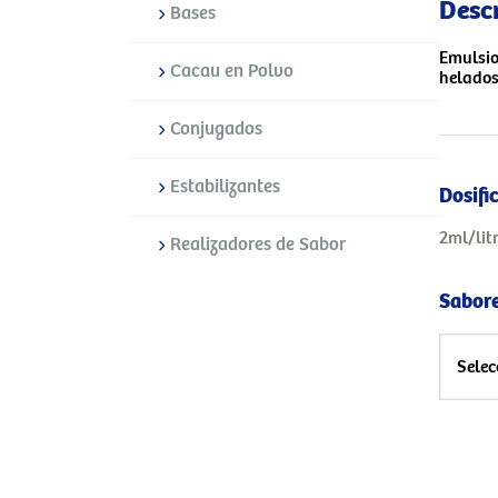
Desc
Bases
Emulsio
Cacau en Polvo
helados
Conjugados
Estabilizantes
Dosifi
2ml/lit
Realizadores de Sabor
Sabore