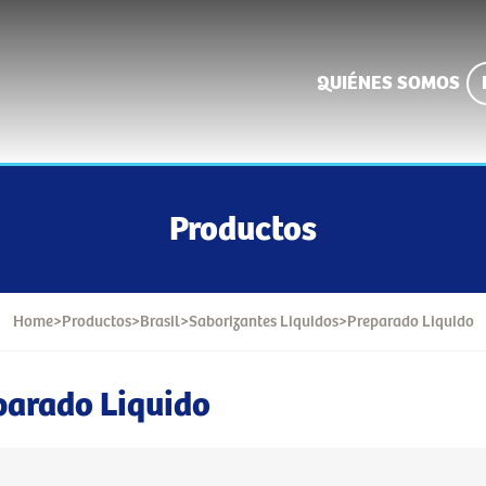
QUIÉNES SOMOS
Productos
Home
>
Productos
>
Brasil
>
Saborizantes Liquidos
>
Preparado Liquido
parado Liquido