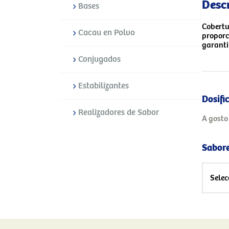
Desc
Bases
Cobertu
Cacau en Polvo
proporc
garanti
Conjugados
Estabilizantes
Dosifi
Realizadores de Sabor
A gosto
Sabore