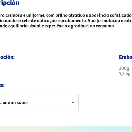
ripción
ra cremosa e uniforme, com brilho atrativo e aparência sofisticad
ionando excelente aplicação e acabamento. Sua formulação neutra
ndo equilíbrio visual e experiência agradável ao consumo.
cación:
Emba
300g
1,3 kg
s: