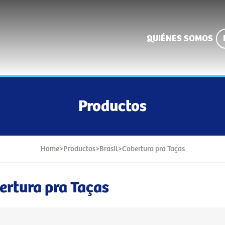
QUIÉNES SOMOS
Productos
Home
>
Productos
>
Brasil
>
Cobertura pra Taças
ertura pra Taças