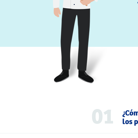
01
¿Cóm
los 