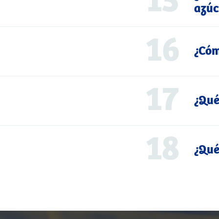
15
azúc
16
¿Cóm
17
¿Qué
18
¿Qué