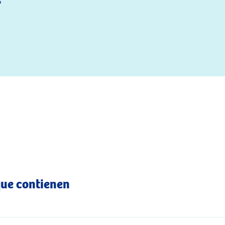
s
que contienen