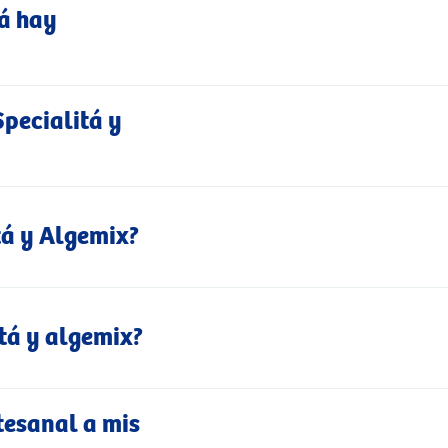
tá hay
pecialitá y
itá y Algemix?
tá y algemix?
tesanal a mis