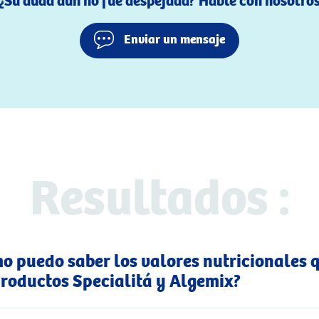
¿Su duda aún no fue despejada? Hable con nosotro
Enviar un mensaje
Resultados :
o puedo saber los valores nutricionales 
productos Specialitá y Algemix?