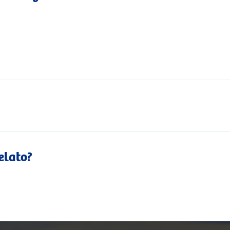
elato?