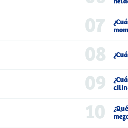
hela
07
¿Cuá
mome
08
¿Cuá
09
¿Cuá
cili
10
¿Qué
mezc