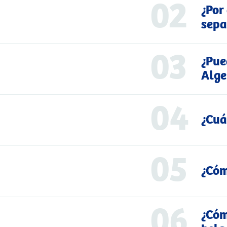
02
¿Por
sepa
03
¿Pue
Alge
04
¿Cuá
05
¿Cóm
06
¿Cóm