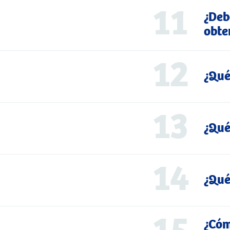
11
¿Deb
obte
12
¿Qué
13
¿Qué
14
¿Qué
¿Cóm